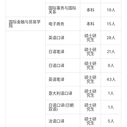
国际事务与国际
本科
19人
关系
国际金融与贸易学
电子商务
本科
15人
院
硕士研
英语口译
28人
究生
硕士研
日语笔译
21人
究生
硕士研
日语口译
9人
究生
硕士研
英语笔译
43人
究生
硕士研
意大利语口译
1人
究生
日语口译(日朝
硕士研
1人
双语)
究生
硕士研
法语口译
5人
究生