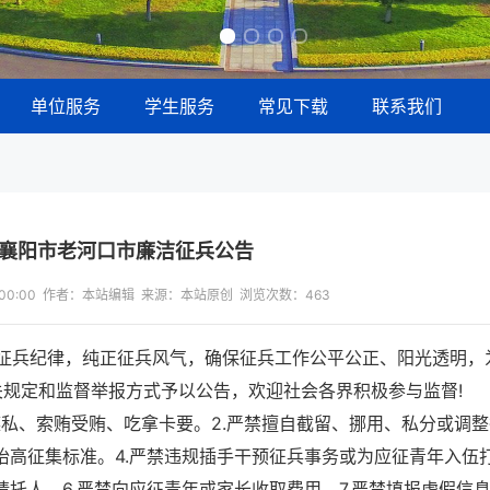
单位服务
学生服务
常见下载
联系我们
北襄阳市老河口市廉洁征兵公告
13:00:00 作者：本站编辑 来源：本站原创 浏览次数：
463
征兵纪律，纯正征兵风气，确保征兵工作公平公正、阳光透明，
关规定和监督举报方式予以公告，欢迎社会各界积极参与监督!
权谋私、索贿受贿、吃拿卡要。2.严禁擅自截留、挪用、私分或调
抬高征集标准。4.严禁违规插手干预征兵事务或为应征青年入伍
请托人。6.严禁向应征青年或家长收取费用。7.严禁填报虚假信