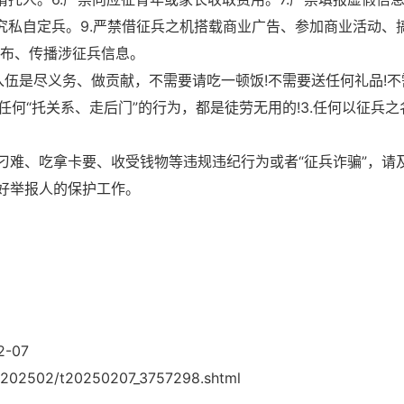
究私自定兵。9.严禁借征兵之机搭载商业广告、参加商业活动、
发布、传播涉征兵信息。
入伍是尽义务、做贡献，不需要请吃一顿饭!不需要送任何礼品!不
任何“托关系、走后门”的行为，都是徒劳无用的!3.任何以征兵之
刁难、吃拿卡要、收受钱物等违规违纪行为或者“征兵诈骗”，请
好举报人的保护工作。
-07
202502/t20250207_3757298.shtml