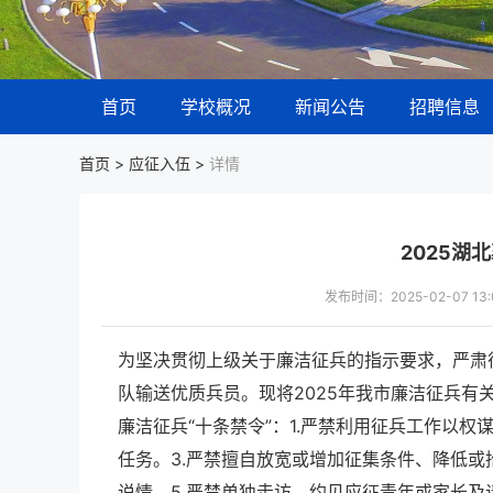
首页
学校概况
新闻公告
招聘信息
首页 >
应征入伍
>
详情
2025湖
发布时间：2025-02-07 
为坚决贯彻上级关于廉洁征兵的指示要求，严肃
队输送优质兵员。现将2025年我市廉洁征兵有
廉洁征兵“十条禁令”：1.严禁利用征兵工作以
任务。3.严禁擅自放宽或增加征集条件、降低或
说情。5.严禁单独走访、约见应征青年或家长及