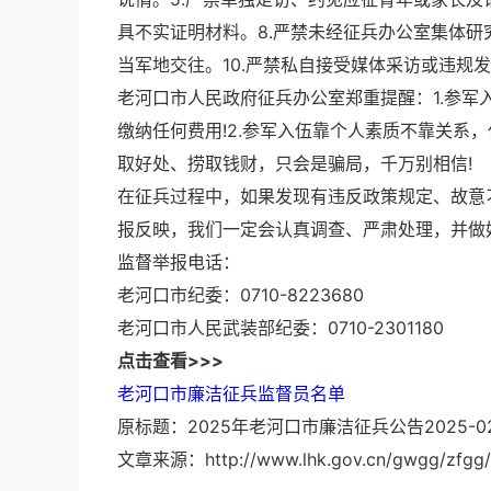
具不实证明材料。8.严禁未经征兵办公室集体研
当军地交往。10.严禁私自接受媒体采访或违规
老河口市人民政府征兵办公室郑重提醒：1.参军
缴纳任何费用!2.参军入伍靠个人素质不靠关系，
取好处、捞取钱财，只会是骗局，千万别相信!
在征兵过程中，如果发现有违反政策规定、故意
报反映，我们一定会认真调查、严肃处理，并做
监督举报电话：
老河口市纪委：0710-8223680
老河口市人民武装部纪委：0710-2301180
点击查看>>>
老河口市廉洁征兵监督员名单
原标题：2025年老河口市廉洁征兵公告2025-02
文章来源：http://www.lhk.gov.cn/gwgg/zfgg/