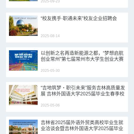
2025-09-23
“校友携手·职通未来”校友企业招聘会
2025-08-14
以创新之名再造新能源之都，“梦想启航
创业常州”第七届常州市大学生创业大赛
等你来战！
2025-05-30
“吉地筑梦・职引未来”服务吉林高质量发
展 吉林外国语大学2025届毕业生春季校
园招聘会邀请函
2025-05-06
吉林省2025届外语外贸类高校毕业生就
业洽谈会暨吉林外国语大学2025届毕业