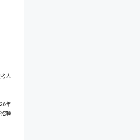
报考人
26年
开招聘