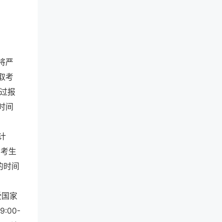
将严
取考
过报
时间
计
知考生
的时间
受国家
:00-