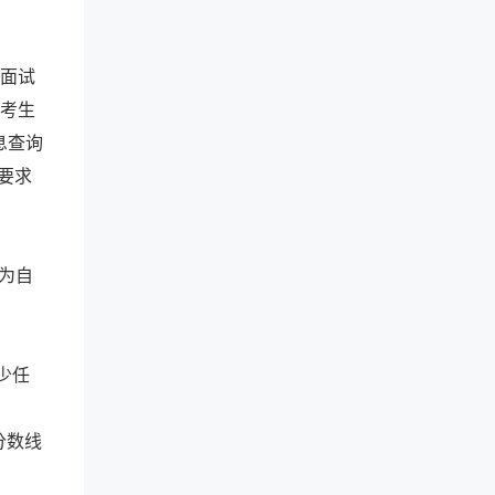
入面试
的考生
息查询
要求
视为自
少任
分数线