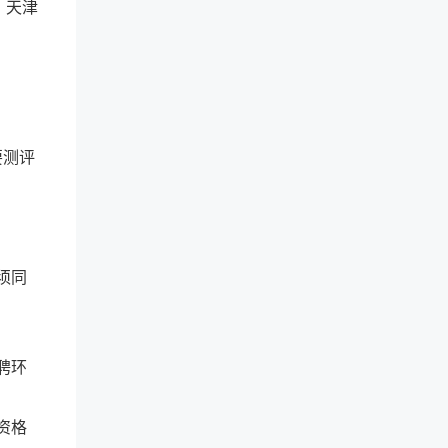
：天津
要测评
须同
聘环
资格