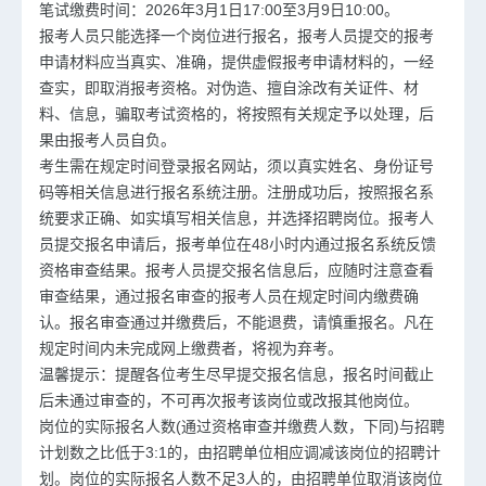
笔试缴费时间：2026年3月1日17:00至3月9日10:00。
报考人员只能选择一个岗位进行报名，报考人员提交的报考
申请材料应当真实、准确，提供虚假报考申请材料的，一经
查实，即取消报考资格。对伪造、擅自涂改有关证件、材
料、信息，骗取考试资格的，将按照有关规定予以处理，后
果由报考人员自负。
考生需在规定时间登录报名网站，须以真实姓名、身份证号
码等相关信息进行报名系统注册。注册成功后，按照报名系
统要求正确、如实填写相关信息，并选择招聘岗位。报考人
员提交报名申请后，报考单位在48小时内通过报名系统反馈
资格审查结果。报考人员提交报名信息后，应随时注意查看
审查结果，通过报名审查的报考人员在规定时间内缴费确
认。报名审查通过并缴费后，不能退费，请慎重报名。凡在
规定时间内未完成网上缴费者，将视为弃考。
温馨提示：提醒各位考生尽早提交报名信息，报名时间截止
后未通过审查的，不可再次报考该岗位或改报其他岗位。
岗位的实际报名人数(通过资格审查并缴费人数，下同)与招聘
计划数之比低于3:1的，由招聘单位相应调减该岗位的招聘计
划。岗位的实际报名人数不足3人的，由招聘单位取消该岗位