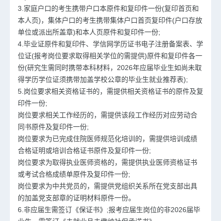
3.家庭户口的考生携带户口本原件和复印件一份(复印首页和
本人页)，集体户口的考生携带集体户口首页复印件(户口存放
单位或派出所盖章)和本人页原件和复印件一份;
4.毕业证原件和复印件、学信网学历证书电子注册备案表、学
位证(报考岗位要求取得相关学位的需提供)原件和复印件各一
份(研究生需同时携带本科材料，2026年应届毕业生如尚未取
得学历学位证须携带加盖学校公章的毕业生就业推荐表);
5.岗位要求相关资格证书的，需提供相关资格证书的原件及复
印件一份;
岗位要求相关工作经历的，需提供该段工作经历对应劳动合
同书原件及复印件一份;
岗位要求为已完成住院医师规范化培训的，需提供培训成绩
合格证明或培训合格证书原件及复印件一份;
岗位要求为取得执业医师资格的，需提供执业医师资格证书
或考试合格成绩单原件及复印件一份;
岗位要求为中共党员的，需提供党组织关系所在党支部出具
的加盖党支部章的证明材料原件一份。
6.非应届生需签订《保证书》;报考应届生岗位的非2026届毕