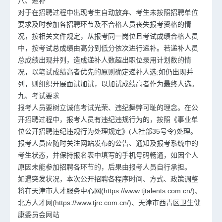
八、递补
对于在招聘过程中出现考生自动放弃、考生未按照招聘单位
要求及时参加各招聘环节及不合格人员丧失报考资格的情
况，按相关文件规定，从报考同一岗位且考试成绩合格人员
中，按考试总成绩由高分到低分依次进行递补。若递补人员
总成绩出现并列，造成递补人数超出职位录用计划数的情
况，以笔试成绩高者优先的原则确定递补人选;如仍出现并
列，则组织开展面试加试，以加试成绩高者作为最终人选。
九、考试要求
报考人员要树立诚信考试光荣、违纪舞弊可耻的理念。在公
开招聘过程中，报考人员有违纪违规行为的，按照《事业单
位公开招聘违纪违规行为处理规定》(人社部35号令)处理。
报考人员应随时关注网站发布的公告、通知及报考系统中的
考生状态，并保持报名表中填写的手机号码畅通，如因个人
原因未能参加招聘各环节的，后果由报考人员自行承担。
如遇突发状况，本次公开招聘各程序时间、方式、政策调整
将在天津市人才服务中心网(https://www.tjtalents.com.cn/)、
北方人才网(https://www.tjrc.com.cn/)、天津市西青区卫生健
康委员会网站