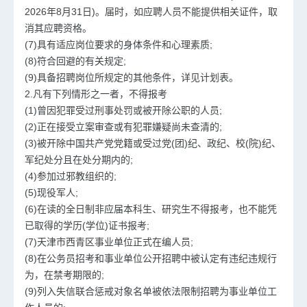
2026年8月31日)。届时，如应聘人员不能提供相关证件，取
消其应聘资格。
(7)具有适应岗位要求的身体条件和心理素质;
(8)符合回避的有关规定;
(9)具备招聘岗位所规定的其他条件，详见计划表。
2.凡有下列情形之一者，不得报考
(1)曾因犯罪受过刑事处罚或被开除公职的人员;
(2)正在接受立案审查或有犯罪嫌疑尚未查清的;
(3)被开除中国共产党党籍或受过党(团)纪、政纪、校(院)纪、
军纪处分且在处分期内的;
(4)参加过邪教组织的;
(5)现役军人;
(6)在读的全日制非应届本科生、研究生不得报考，也不能凭
已取得的学历(学位)证书报考;
(7)天津市西青区事业单位正式在编人员;
(8)在公务员招考和事业单位公开招聘中被认定有违纪违规行
为，在禁考期限的;
(9)列入失信联合惩戒对象名单被依法限制招聘为事业单位工